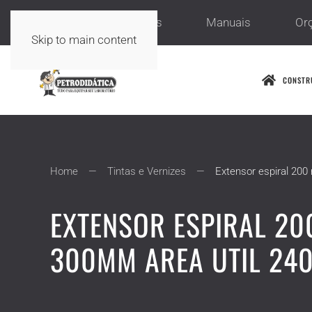
Sobre nós
Serviços
Manuais
Or
Skip to main content
CONSTR
Home
Tintas e Vernizes
Extensor espiral 20
EXTENSOR ESPIRAL 2
300MM AREA UTIL 24