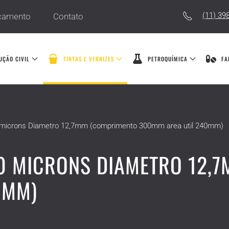
(11) 39
çamento
Contato
UÇÃO CIVIL
TINTAS E VERNIZES
PETROQUÍMICA
FA
0 microns Diametro 12,7mm (comprimento 300mm area util 240mm)
00 MICRONS DIAMETRO 12,
0MM)