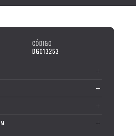
CÓDIGO
DG013253
AM