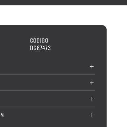
CÓDIGO
DG87473
AM