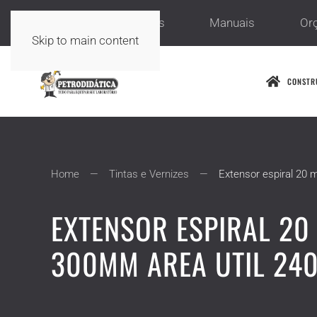
Sobre nós
Serviços
Manuais
Or
Skip to main content
CONSTR
Home
Tintas e Vernizes
Extensor espiral 20
EXTENSOR ESPIRAL 2
300MM AREA UTIL 24