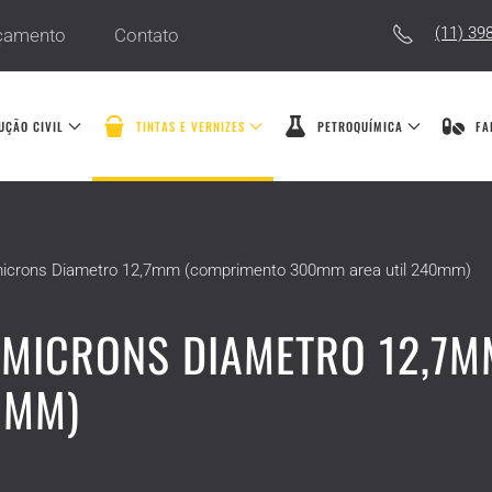
(11) 39
çamento
Contato
UÇÃO CIVIL
TINTAS E VERNIZES
PETROQUÍMICA
FA
 microns Diametro 12,7mm (comprimento 300mm area util 240mm)
0 MICRONS DIAMETRO 12,7
0MM)