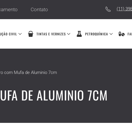
(11) 39
çamento
Contato
UÇÃO CIVIL
TINTAS E VERNIZES
PETROQUÍMICA
FA
rro com Mufa de Aluminio 7cm
UFA DE ALUMINIO 7CM