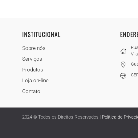
INSTITUCIONAL
ENDER
Sobre nós
Rua
Vil
Serviços
Gua
Produtos
CEP
Loja on-line
Contato
2024 © Todos os Direitos Reservados |
Política de Privac